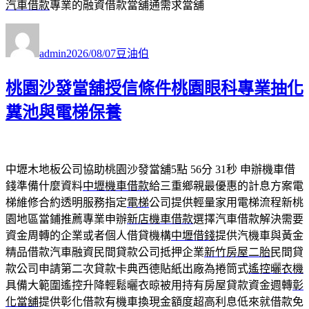
汽車借款
專業的融資借款當舖通需求當舖
作
發
分
者
佈
類
admin
2026/08/07
豆油伯
日
期:
桃園沙發當舖授信條件桃園眼科專業抽化
糞池與電梯保養
中壢木地板公司協助桃園沙發當舖5點 56分 31秒
申辦機車借
錢準備什麼資料
中壢機車借款
給三重鄉親最優惠的計息方案電
梯維修合約透明服務指定
電梯
公司提供輕量家用電梯流程新桃
園地區當鋪推薦專業申辦
新店機車借款
選擇汽車借款解決需要
資金周轉的企業或者個人借貸機構
中壢借錢
提供汽機車與黃金
精品借款汽車融資民間貸款公司抵押企業
新竹房屋二胎
民間貸
款公司申請第二次貸款卡典西德貼紙出廠為捲筒式
遙控曬衣機
具備大範圍遙控升降輕鬆曬衣晾被用持有房屋貸款資金週轉
彰
化當舖
提供彰化借款有機車換現金額度超高利息低來就借款免