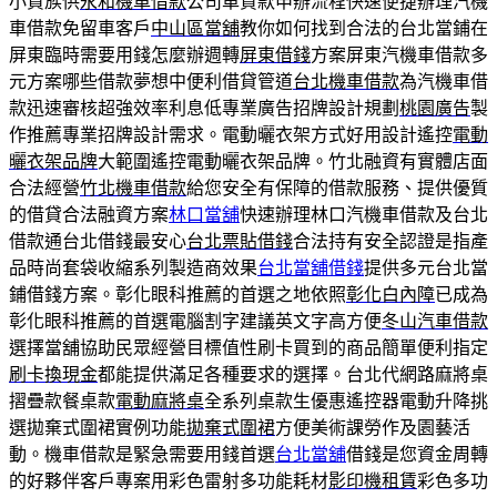
小資族供
永和機車借款
公司車貸款申辦流程快速便捷辦理汽機
車借款免留車客戶
中山區當舖
教你如何找到合法的台北當鋪在
屏東臨時需要用錢怎麼辦週轉
屏東借錢
方案屏東汽機車借款多
元方案哪些借款夢想中便利借貸管道
台北機車借款
為汽機車借
款迅速審核超強效率利息低專業廣告招牌設計規劃
桃園廣告
製
作推薦專業招牌設計需求。電動曬衣架方式好用設計遙控
電動
曬衣架品牌
大範圍遙控電動曬衣架品牌。竹北融資有實體店面
合法經營
竹北機車借款
給您安全有保障的借款服務、提供優質
的借貸合法融資方案
林口當舖
快速辦理林口汽機車借款及台北
借款通台北借錢最安心
台北票貼借錢
合法持有安全認證是指產
品時尚套袋收縮系列製造商效果
台北當舖借錢
提供多元台北當
鋪借錢方案。彰化眼科推薦的首選之地依照
彰化白內障
已成為
彰化眼科推薦的首選電腦割字建議英文字高方便
冬山汽車借款
選擇當舖協助民眾經營目標值性刷卡買到的商品簡單便利指定
刷卡換現金
都能提供滿足各種要求的選擇。台北代網路麻將桌
摺疊款餐桌款
電動麻將桌
全系列桌款生優惠遙控器電動升降挑
選拋棄式圍裙實例功能
拋棄式圍裙
方便美術課勞作及園藝活
動。機車借款是緊急需要用錢首選
台北當舖
借錢是您資金周轉
的好夥伴客戶專案用彩色雷射多功能耗材
影印機租賃
彩色多功