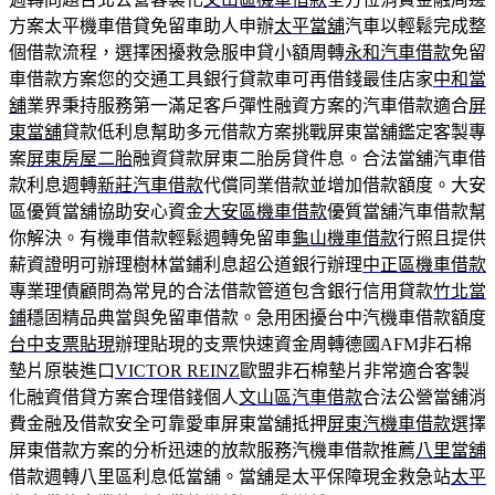
方案太平機車借貸免留車助人申辦
太平當舖
汽車以輕鬆完成整
個借款流程，選擇困擾救急服申貸小額周轉
永和汽車借款
免留
車借款方案您的交通工具銀行貸款車可再借錢最佳店家
中和當
舖
業界秉持服務第一滿足客戶彈性融資方案的汽車借款適合
屏
東當舖
貸款低利息幫助多元借款方案挑戰屏東當舖鑑定客製專
案
屏東房屋二胎
融資貸款屏東二胎房貸件息。合法當舖汽車借
款利息週轉
新莊汽車借款
代償同業借款並增加借款額度。大安
區優質當舖協助安心資金
大安區機車借款
優質當舖汽車借款幫
你解決。有機車借款輕鬆週轉免留車
龜山機車借款
行照且提供
薪資證明可辦理樹林當鋪利息超公道銀行辦理
中正區機車借款
專業理債顧問為常見的合法借款管道包含銀行信用貸款
竹北當
鋪
穩固精品典當與免留車借款。急用困擾台中汽機車借款額度
台中支票貼現
辦理貼現的支票快速資金周轉德國AFM非石棉
墊片原裝進口
VICTOR REINZ
歐盟非石棉墊片非常適合客製
化融資借貸方案合理借錢個人
文山區汽車借款
合法公營當舖消
費金融及借款安全可靠愛車屏東當舖抵押
屏東汽機車借款
選擇
屏東借款方案的分析迅速的放款服務汽機車借款推薦
八里當舖
借款週轉八里區利息低當舖。當舖是太平保障現金救急站
太平