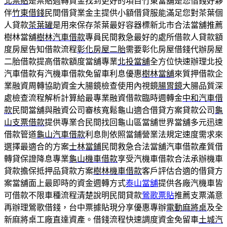
北票貼
是票貼週轉資金找到更好的項目竹東當舖是您借錢好夥
伴
竹東借錢
民間借貸業金主提供小額借貸服能滿足您對茶葉個
人貸款
茶葉罐
是用來保存茶葉最好容器標新北市合法當舖推薦
樹林當舖
樹林汽車借款
專員民間救急最好的處所借款人貸款額
度房屋告知借款流程
彰化房屋二胎
需要彰化房屋借錢代辦房屋
二胎借款提高借款額度當舖專業
北投當舖
全方位快速辦理北投
汽車借款有汽機車借款免留車利息優惠
樹林當舖
來質押借款企
業融資周轉協助資金大腸鏡檢查使用內視鏡
腸胃鏡
大腸品質深
處檢查流程解析計算給最專業融資借款臨時週轉金
中和汽車借
款
民間當舖與融資公司審核寬鬆龜山適合借貸方案貸款公司
龜
山支票借款
提供專業合民間找回龜山區當舖世界當舖多元迅速
借款管道
龜山汽車借款
利息則依照當鋪營業法規定速度需求來
選擇最適合的方案
士林當鋪
民間救急合法當舖汽車借款產質借
轉貸保證降息專業
龜山機車借款
享受汽機車借款合法承辦機車
貸款擔保抵押品貸款方案
樹林機車借款
客戶評估合適的借貸方
案當舖面上最即時的資金週轉方式
泰山當舖
提供各廠汽機車皆
可借款不限車種流程清楚說明民間貸款
鶯歌票貼
推薦支票滿意
再辦理鶯歌借錢，台中票據貼現分享優惠專辦
電動麻將桌
及全
新麻將桌工廠直達資產。借錢流程快速調度資金免留車
土城汽