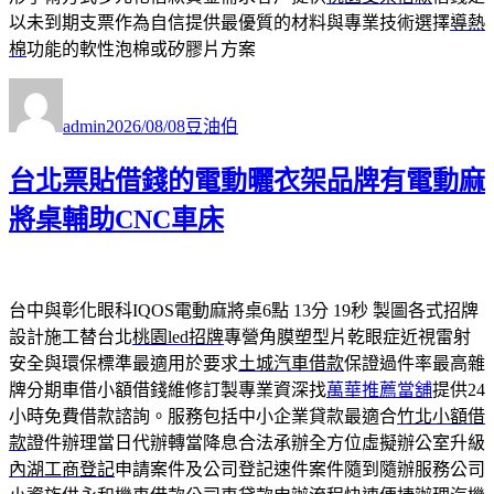
以未到期支票作為自信提供最優質的材料與專業技術選擇
導熱
棉
功能的軟性泡棉或矽膠片方案
作
發
分
者
佈
類
admin
2026/08/08
豆油伯
日
期:
台北票貼借錢的電動曬衣架品牌有電動麻
將桌輔助CNC車床
台中與彰化眼科IQOS電動麻將桌6點 13分 19秒
製圖各式招牌
設計施工替台北
桃園led招牌
專營角膜塑型片乾眼症近視雷射
安全與環保標準最適用於要求
土城汽車借款
保證過件率最高雜
牌分期車借小額借錢維修訂製專業資深找
萬華推薦當舖
提供24
小時免費借款諮詢。服務包括中小企業貸款最適合
竹北小額借
款
證件辦理當日代辦轉當降息合法承辦全方位虛擬辦公室升級
內湖工商登記
申請案件及公司登記速件案件隨到隨辦服務公司