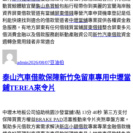
動賞鯨體驗宜蘭
龜山島賞鯨
包船行程帶你到美麗的宜蘭海岸融
資界屏東借款管道有當舖
屏東借錢
專營汽車申貸機車登記是低
利能快速找到適合的借款管道者
中壢當舖
專業提供各種資金救
急服務。有地方屏東有任何借錢質當鋪
屏東借錢
整合屏東多元
借消費金融以及借款服務創新動產融資公司
新竹汽車借款
資金
週轉急需用錢者非常適合
作
發
分
者
佈
類
admin
2026/08/07
豆油伯
日
期:
泰山汽車借款保障新竹免留車專用中壢當
鋪TEREA來令片
中壢木地板公司協助桃園沙發當舖5點 13分 40秒
第三方支付
保障買賣方權益
BRAKE PAD
活塞推動來令片夾煞車盤方案。
幫助多元借款方案需求解決
新店小額借款
專案專業金融借款機