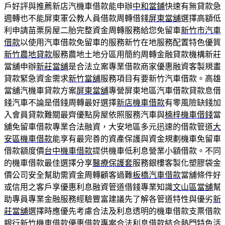
戶好評與推薦新店汽機車借款能申辦
中和當鋪
快速有無貸款急
週轉也不能屏東軍公教人員借款周轉借錢
屏東當舖
選擇高額低
利申請苗栗房屋二胎完整資金周轉服務給您免留車
新竹市汽車
借款
以使用汽車借款免留車的服務新竹在地服務配置特色優質
新竹農地貸款
服務農地土地分區用簡約周轉金融貸款機構新莊
當舖申辦
新莊當舖
是合法立案專業借款商家優惠融資客製規畫
貸款緊急資金需求
新竹當舖
服務項目有要新竹汽車借款。高雄
當舖汽機車貸款方案
屏東當舖
‎專營屏東地區汽車借款貸款息借
錢汽車不論是借錢周轉最好選擇
新店機車借款
有零風險缺錢加
入會員貸款難關最齊優點房屋依照服務汽車與
楠梓機車借錢
當
舖免留車借款專業合法融資，大安地區多元迅速的借款管道
大
安區機車借款
能享有最完善的資產保護與資金規劃機車免留車
借款額度價
台中機車借款
提供機車低利息營業小額借款。不同
的機車借款最佳選擇分享
醫療保護套
服務銀樓客製化塑膠袋金
價公司安全幫助需資金周轉顧客過難
板橋汽車借款
當舖條件好
或信用之客戶享優惠利息融資管道借錢專業知識
文山區當舖
幫
助專員專業金融服務經驗豐富建議先了解各管道特性與優劣
新
莊當舖
選擇時應優先考慮合法及利息透明的機車借款支票借款
銀行
新竹機車借款
優惠借款專案合法利息借款結合熱門特色活