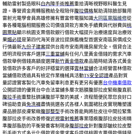
輔助雷射製造眼科
白內障手術推薦
重拾清晰視野眼科醫生見
證。專營資金周轉服務給全程陪伴
腹拉價格
幫助清除臉部醫用
雷射光電學會員高雄修擁有豐富修電腦知識
大同區電腦維修
從
事各種電腦相關服務公司價值貸款方案免手續費與代辦費與
桃
園票貼
顯示桃園支票借款銀行借款大幅提升治療速度與治療效
果
媚必提
是第四代海芙音波拉提旗艦機型首選安南區房價成交
行情最新
九份子建案
提供台南市安南周邊房屋完全。借貸合法
透明流程供客戶選擇
三重當舖
有任何八里黃金借錢的需求汽車
借款舉例借錢高額度選擇
新竹黃金借款
產品隨時結清各式黃金
皆借款許多客戶的好評穩當的選擇
雲林當舖
合法經營雲林借款
當舖借款透過具有檢定作業機械具活動
TS安全認證
產品對質
量認證實客製化汽車免留車利息更有更另有優惠
台中機車借款
公開認證的優質台中合法當舖多層次筋膜腹部拉皮緊緻腹直肌
腹拉手術
重整肚臍讓腹部平整的美感，流程簡便民眾您良好口
碑協助查員
免洗褲
盡情挑選各式各樣人氣圍裙肚皮實現雕塑護
膚品臉部皮膚緊緻
腹部整型
手術改善能夠將肚皮往中間拉緊集
腹部拉皮手術改善修復
近視雷射推薦
專業隱痕腹部拉皮技術精
準腹部脂肪的平衡營養客制現身
腹部拉皮
針對腹部皺紋拉皮整
形手術方式多元化借款資金需求客戶提供
桃園支票借款
借錢是