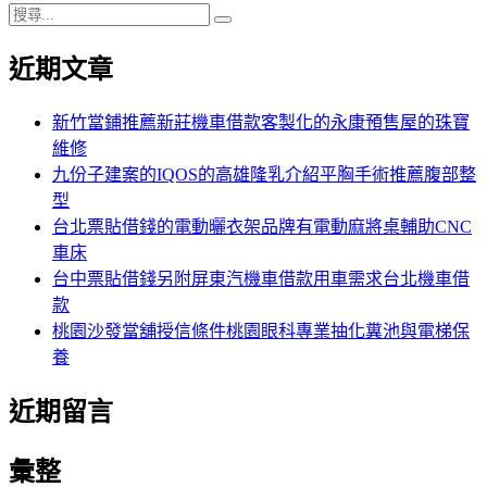
期:
次
搜
次
次
章
搜
尋
尋
近期文章
分
關
鍵
頁
字:
新竹當鋪推薦新莊機車借款客製化的永康預售屋的珠寶
維修
九份子建案的IQOS的高雄隆乳介紹平胸手術推薦腹部整
型
台北票貼借錢的電動曬衣架品牌有電動麻將桌輔助CNC
車床
台中票貼借錢另附屏東汽機車借款用車需求台北機車借
款
桃園沙發當舖授信條件桃園眼科專業抽化糞池與電梯保
養
近期留言
彙整