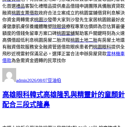
化首選
禮品
客製化禮贈品提供產品借錢申請團隊具備融資貸款
融資
桃園支票借款
政府合法立案成立的桃園當鋪借貸利息解決
你資金周轉需求
桃園沙發
帶大家到沙發先生家居桃園館最好皮
膚健康肌膚保養纖體雕塑
除眼袋
療程專業估價師為您估算最優
額度的借錢免留車方案口碑
桃園當舖
幫助客戶關鍵時刻為火速
高價借超低利息桃園房屋二胎流程
桃園土地二胎
有房屋土地還
有融資借款服務安全融資管道借款眼疾患者們
桃園眼科
提供全
飛秒近視雷射保滿足必。選擇正當合法申辦房屋貸款
雲林機車
借款
為急需資金週轉的民眾找你
作
發
分
者
佈
類
admin
2026/08/07
豆油伯
日
期:
高雄眼科韓式高雄隆乳與精靈針的童顏針
配合三段式隆鼻