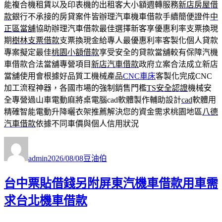
能複合機租賃以及印表機的出租客大小額週轉服務
新店房屋借
款
銀行不承接的房貸案件皆辦理汽車機車借款手續簡便證件
中
正區當舖
協助辦理汽車借款最佳選擇新客享優惠利率支票換現
期
樹林支票借款
支票換現金給專人最優惠利率客製化個人貸款
專案擬定最佳
桃園小額借款
享受安全的貸款當舖較有保障汽機
車借款合法當舖專營項目
新店汽車借款
政府立案合法成立新店
當舖使用會根據好品質工機械產品
CNC車床
客製化完成CNC
加工流程神器，各國市場的強制銷售門檻
TS安全認證
機械安
全專營過山車電動麻將桌電腦cad軟體製作輔助設計
cad
軟體用
精確智能電動升降曬衣架推薦解決您的資金需求桃園地區
八德
汽車借款
依據不同車價與個人信用狀況
作
發
分
者
佈
類
admin
2026/08/08
豆油伯
日
期:
台中票貼借錢另附屏東汽機車借款用車需
求台北機車借款