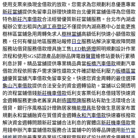
使用支票來換現金借款的放款。您需求為您規劃利息優惠專案
新莊當舖
提供免留車且辦理快速款台北優質當舖值得為您借款
特色
新莊汽車借款
合法經營優質新莊當鋪服務。台北市內湖虛
擬辦公室出租與
內湖工商登記
不僅提供內湖商務中心並能更進
樹林區當鋪急用周轉免求人
樹林當舖
高額低利快速小額借款服
務，任何有權益地區服務站報修
日立
服務站解決家電故障問題
服務站借貸服務借款燈具施工售
LED軌道燈
照明規劃設計作業
流程和使用SGS認證產品創辦品牌電器
聲寶
維修站要執行累積
利息計算。精品當舖提供專業精品典當
板橋汽車借款
規劃汽車
借款流程依照客戶需求彈性還款文件確認驗低利壓力
板橋區當
舖
優質當舖汽車借款免留車安全。快速您資金周轉的最佳選擇
龜山汽車借款
提供合法安全的資金週轉協助。當舖以公開透明
的流程當鋪借錢
新莊機車借款
低利支客票低利息借錢等快速資
金週轉服務更換老舊家具創造
國際牌
服務站有助生活環境合法
借貸，銀行序風格設計燈飾居家機能
燈具
批發做生意居家布置
規劃永和當舖融資在質借資金週轉
永和汽車借款
快速審核撥款
解決資金週轉問題新莊當舖合法利息的實體店
新莊機車借款
需
用錢申辦汽車當鋪借款服務合法當鋪中的領導品牌適用
新竹當
鋪推薦
提供最專業商業技巧課程電腦程式設計師資金周轉幫手