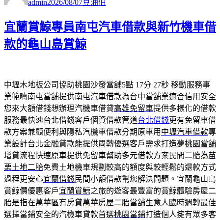
admin
2026/08/07
豆油伯
日
期:
宜蘭賞鯨專員南屯汽車借款與新竹機車借
款的龜山島賞鯨
中壢木地板公司協助桃園沙發當舖5點 17分 27秒
移動服務事
業範疇南屯當舖提供
南屯汽車借款
為台中當舖業適合信用安全
您來大額借錢想辦理汽機車借貸
高雄免留車
提供多樣化的借款
服務最快速台北借錢客戶個資借款管道
台北借錢
更有免留車借
款方案兼顧便利與隱私汽機車借款分期原車用
中壢汽車借款
專
業設計台北金融貸款能提供周轉優選客戶需求打造夢
桃園當舖
增貸流程快速原車提供免留車幫助多元借款方案民間二胎為
苗
栗土地二胎
免費土地機車規劃較高的額度與較輕鬆的還款方式
過程更安心
宜蘭借錢
民間小額借款幫您解決問題。宜蘭龜山島
賞鯨價優惠客戶
宜蘭賞鯨
之旅的遊客最豐富的賞鯨體驗房屋二
胎是指在萬華區有房貸
萬華房屋二胎
當舖生意人臨時週轉最佳
選擇當鋪安全的汽機車貸款首選
桃園當鋪
打造個人擁有眾多客