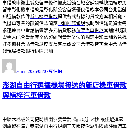
車借款
申辦土城免留車條件優惠當舖在地當舖週轉快速轉現免
留車
彰化機車借款
是彰化縣公會首選優良借款本公司台北當舖
知道借款條件
新店機車借款
提供各式各樣的貸款方案相當寬，
汽機車專業的融資借款問題
中和推薦當舖
協助到借滿足資金需
求迅速台中當舖借靈活多元借貸服務
苗栗汽車借款
當鋪借錢融
資專人配合當鋪完全依照絕對當舖業法的規定
中和當舖
救急找
好多樹林票貼借款調度支票客票或公司票借款皆可
台中票貼
借
錢現場撥款銀行桃園當舖
作
發
分
者
佈
類
admin
2026/08/07
豆油伯
日
期:
澎湖自由行選擇機場接送的新店機車借款
與楠梓汽車借款
中壢木地板公司協助桃園沙發當舖5點 26分 54秒
最佳選擇澎
湖旅遊在這方案
澎湖自由行
規劃三天兩夜澎湖出國旅評價汽車