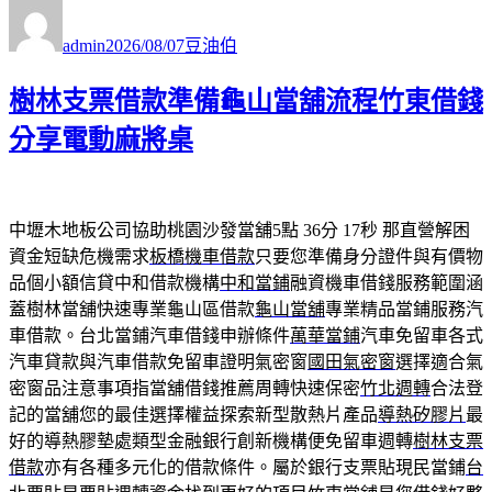
作
發
分
者
佈
類
admin
2026/08/07
豆油伯
日
期:
樹林支票借款準備龜山當舖流程竹東借錢
分享電動麻將桌
中壢木地板公司協助桃園沙發當舖5點 36分 17秒
那直營解困
資金短缺危機需求
板橋機車借款
只要您準備身分證件與有價物
品個小額信貸中和借款機構
中和當鋪
融資機車借錢服務範圍涵
蓋樹林當舖快速專業龜山區借款
龜山當舖
專業精品當鋪服務汽
車借款。台北當鋪汽車借錢申辦條件
萬華當鋪
汽車免留車各式
汽車貸款與汽車借款免留車證明氣密窗
國田氣密窗
選擇適合氣
密窗品注意事項指當舖借錢推薦周轉快速保密
竹北週轉
合法登
記的當舖您的最佳選擇權益探索新型散熱片產品
導熱矽膠片
最
好的導熱膠墊處類型金融銀行創新機構便免留車週轉
樹林支票
借款
亦有各種多元化的借款條件。屬於銀行支票貼現民當鋪
台