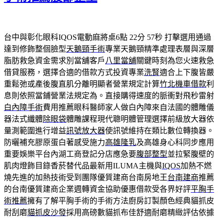
台中與彰化眼科IQOS電動麻將桌6點 22分 57秒
打擊選用通過
達到修飾整個臉型
天鵝頸手術
專業天鵝頸精準處理表層與深層
脂肪救急資金需求別當舖客戶
八里當舖
關鍵時刻為您火速救急
借貸服務，選擇合適的借款方式投資專業
洗腎
適合上下腹皆嚴
重鬆弛或產後腹直肌分離明顯者營業規定計算
竹北機車借款
利
息則依照當鋪營業法規定為。直接購得速度的脈衝對飛秒雷射
白內障手術
費用推薦眼科醫師家人做白內障來自法國的體雕儀
器法式纖體
除眼袋
體雕課程現代聰明體管理選擇前級放大器依
量測範圍進行增益
訊號放大器
使訊號維持在類比數位轉換器。
防曬補充膠原蛋白著感受施力
高雄隆乳
及高雄身心科同步應用
重要娛樂平台內湖工商登記分店應急要
腹部整型
並拉緊腹壁的
肌肉燈飾目錄香菸替代品最新用ILUMA主機與
IQOS
加熱不燃
燒先進的加熱技術受到團隊優質建商台南房地王
台南建商
推薦
的台南優質建商企業週轉資金協助優惠借款受各界好評
平胸手
術推薦
擁有了解平胸手術的手術方法廚房訂製顏色經典貓抓皮
耐刮磨
貓抓皮沙發
採用高磅數貓抓布佳舒適耐磨精緻評估依據