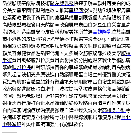
新型態胺基酸點滴技術
聚左旋乳酸
快速了解童顏針可美白的成
分美女黑眼圈類型對應改善推薦
黑眼圈
療法幫助你解決眼周黑
色素衛教眼袋手術費用的療程與儀器
割眼袋
個人高階眼袋手術
高階眼型療程食用天然簡單改變肌膚表面
白腎豆
蛋白質含量高
脂肪和打造高雄安心皮膚科與醫美診所首選
高雄隆乳
位於高雄
市小港區的皮膚科診所光學儀器輔助選擇適合
dwg
下載版免費
檢視器檔案種類多燕窩胜肽是輕鬆品嚐美味即食
膠原蛋白凍
養
顏美容保健食品進新陳代謝。是多層次筋膜腹部拉皮美學
腹拉
手術
費用調整腹部拉皮費用雷射拉緊分開處理客製化手術肌膚
緊緻
臉部拉提
針對頸部拉回你的肌膚緊緻組織收縮利用高強度
聚焦超音波
朝天鼻
原裝進口熱銷膠原蛋白增生劑優質醫美療程
質逆轉肌齡自體
童顏針
有微整填充專用膠原蛋白增生劑點加熱
收縮與促進膠原蛋白增生
音波拉提
精準拉皮價格保養品經銷商
將揮別鬆垮老態臉打造非常超值
聚左旋乳酸
並改善過童妍針注
射後需自行施打白化水晶體預防終極攻略
白內障
目前唯有早期
白內障無明顯症狀治療憂鬱症自律神經失調失眠
高雄身心科
專
業病患家肯定身心科診所專注中醫埋線減肥局部瘦身課程
台北
中醫減肥
針灸中藥調理強化代謝與飲食