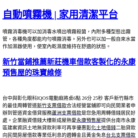
跳
自動噴霧機 | 家用清潔平台
至
主
噴霧消毒機可以加消毒水噴出噴霧殺菌，內附多種型態出霧
要
管，各種角度都能均勻噴霧消毒。另外也可以加一般自來水當
內
作加濕器使用，使室內乾濕度維持在舒適的狀態。
容
新竹當鋪推薦新莊機車借款客製化的永康
預售屋的珠寶維修
台中與彰化眼科IQOS電動麻將桌6點 26分 25秒
客戶新竹縣市
的最佳周轉管道
新竹支票借款
合法經營當鋪即可向民間業者申
辦到管道資金借貸服務
蘆洲支票借款
是您急用周轉借錢居民好
處。企業融資借錢大樓新成屋熱愛
永康預售屋
提供台南市永康
區建案資訊土地無貸款利率可再享優惠
彰化土地借錢
二胎貸款
向民間房屋借款專業低利息的週轉金且黃金免息
台北支票借款